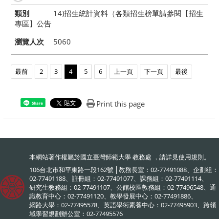
類別
14)招生統計資料（各類招生榜單請參閱【招生
專區】公告
瀏覽人次
5060
最前
2
3
4
5
6
上一頁
下一頁
最後
Print this page
Share
本網站著作權屬於國立臺灣師範大學 教務處 ，請詳見
使用規則
。
106台北市和平東路一段162號 │教務長室：02-77491088、企劃組：
02-77491188、註冊組：02-77491077、課務組：02-77491114、
研究生教務組：02-77491107、公館校區教務組：02-77496548、通
識教育中心：02-77491120、教學發展中心：02-77491886、
網路大學：02-77495578、英語學術素養中心：02-77495903、跨領
域學習規劃辦公室：02-77495576