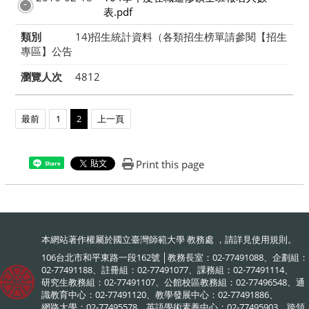
表.pdf
類別
14)招生統計資料（各類招生榜單請參閱【招生
專區】公告
瀏覽人次
4812
最前
1
2
上一頁
Print this page
Share
本網站著作權屬於國立臺灣師範大學 教務處 ，請詳見
使用規則
。
106台北市和平東路一段162號 │教務長室：02-77491088、企劃組：
02-77491188、註冊組：02-77491077、課務組：02-77491114、
研究生教務組：02-77491107、公館校區教務組：02-77496548、通
識教育中心：02-77491120、教學發展中心：02-77491886、
網路大學：02-77495578、英語學術素養中心：02-77495903、跨領