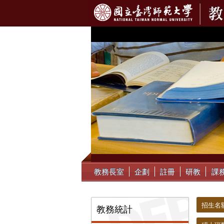
:::
教務長室
企劃
註冊
研教
課
:::
:::
招生名
教務統計