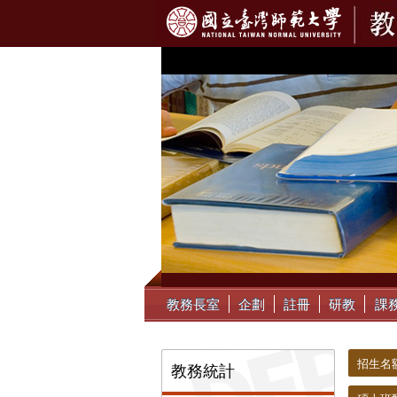
:::
教務長室
企劃
註冊
研教
課
:::
:::
招生名
教務統計