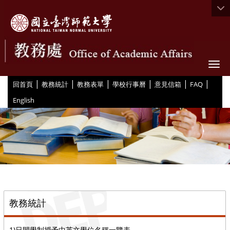
Togg
|
|
|
|
|
|
:::
回首頁
教務統計
教務表單
學校行事曆
意見信箱
FAQ
English
::
教務統計
1)日間學制授予中英文學位名稱一覽表