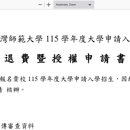
Zoom
Zoom
Out
In
立臺灣師範大學
學年度
115
退
費
暨
授
權
申
請
書
報名貴校
學年度大學申
115
費，敬請
核辦。
退費原因：
繳費
費未上傳審查資料