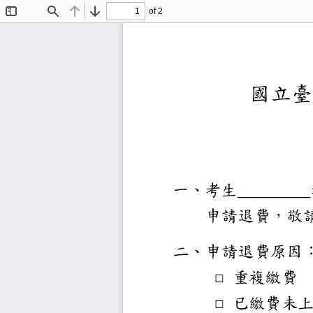
of 2
Toggle
Find
Previous
Next
Sidebar
國
一、考生
申請退
二、申請
重複
□
已繳
□