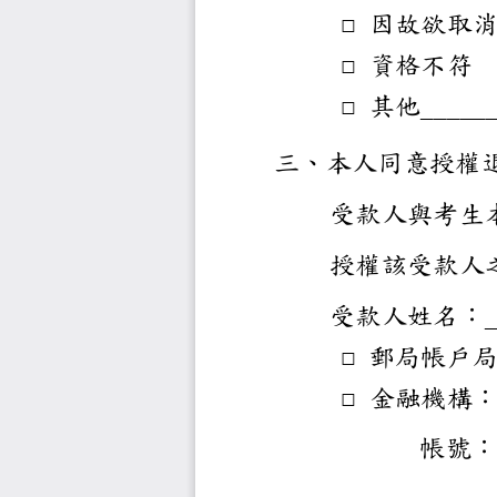
因故
□
資格
□
其他
□
___
三、本人
受款人
授權該
受款人
郵局
□
金融
□
帳