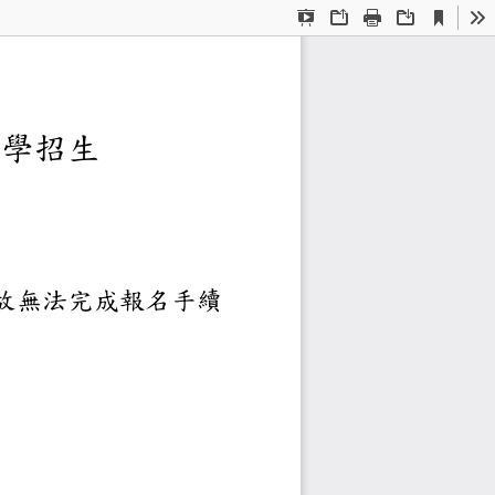
Current
Presentation
Open
Print
Download
To
View
Mode
大學申請入學招生
請入學招生，因故無法完