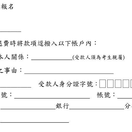
欲取消報名
不符
_________
同意授權退費時將款項
與考生本人關係：
受款人須為
(
)
受款人之事由：
姓名：
受款人身分證字
__________
：
B B B
帳戶局號：
帳號
機構：
銀行
號：