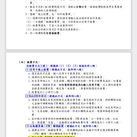
費」。
2
、報名不同系
(
組
)
繳費帳號不同，請務必分開繳費。每個繳
用，勿與他人共用帳號。
3
、選擇「線上繳費」或「列印繳費單」：
（
1
）選擇列印繳費單者，請先確定電腦已成功連結
（
2
）一旦選擇「臨櫃繳費單」後，不得再改以信用
（
3
）繳費單遺失，可登入系統重新列印。
（
4
）本校合作銀行為
822
中國信託商業銀行。
4
、同一繳費帳號勿重複繳費。
（四）
繳費方式：
※
繳費方式
5
選
1
，建議採（
1
）（
2
）（
3
）較能及時入帳：
(
1
)
信用卡線上繳費
（建議此方式，能即時入帳）
a.
選定繳款方式後，輸入信用卡卡號等資訊，確定
b.
請確認交易明細顯示繳費成功，並儲存或列印相
c.
如交易明細上之「交易金額」欄沒有繳款紀錄，
未跳轉，請關掉頁面，切勿重新整理後再次輸入
登錄查詢繳費狀態，確定為「未繳費」，再重新
d.
繳費後約
1
小時可入帳。
(2)WebATM
即時付
（建議此方式，能即時入帳）
a.
請確定電腦已安裝相關程式並備妥讀卡機；選定
之金融卡辦理網路
ATM
轉帳（跨行轉帳需另扣手續費）。
b.
請確認交易明細顯示轉帳成功，並儲存或列印相
之「交易金額」欄沒有扣款紀錄，即表示轉帳未
費。
c.
若於銀行營業時間外辦理轉帳繳費，
ATM
將出現「次一營業日入帳
息，請選擇「同意」，並繼續完成轉帳繳費作業
1
小時可入帳。
(3)
自動櫃員機（
ATM
）轉帳繳費
（建議此方式，能即時入帳）
a.
選擇並列印「臨櫃繳費單」，持具轉帳功能之金
（
ATM
）轉帳（跨行轉帳需另扣手續費）。