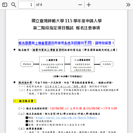
of 4
Toggle
Find
Zoom
Zoom
To
Sidebar
Out
In
國立臺灣師範大學
學年度申請入學
115
第二階段指定項目甄試
報名注意事項
不同
報名繳費與上傳審查資料所使用系統及時間
，請特別留意
報名程序：
繳費
作業
及
上傳審查資料
兩者均需
完成
（
學系簡章無規定則
）

上午
下午
5/3
9:00 - 5/9
5:00
5/5-5/8
09:00-21:00
每日

甄試通知單
：
可由下列任一
方式取得，
內含
「
學
系甄試
重要
事項」
，
請務必詳閱。
（一）
本校寄送紙本：
115
年
4
月
7
日
(
二
)
以「限時」郵寄，預計隔日可
（二）
考生上網列印：未收到紙本者，可於報名期間自行
「檢視」下載列印，非以本校寄發紙本為必要。
一、
繳交報名費：
1
1
5
/
0
4
/
28
(
二
)
上午
9:00
至
115
/
0
5
/
0
4
(
一
)
下午
5:00
（一）
報名系統開放時間
：
（二）
報名系統
路徑：
師大
首頁
>
考生
>
學士班招生
>
申請
入學
>
點我
報名
■
網址：
https://enroll.itc.ntnu.edu.tw//Enroll/UsEn
■
帳號：學測應試號碼
■
密碼：身分證前
4
碼
+@(
特殊字元
)+
出生月日
4
碼
（三）
繳費重要提醒：
1
、本校「不」寄送繳費單，請登入報名系統，確認