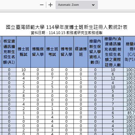
Zoom
Zoom
Out
In
國立臺灣師範大學 114學年度
博士班
新生註冊人數
資料日期：114.10.15 教務處研究生教務
總量內(含
量內
核定資
總量內
總
資通訊擴
定新
通訊擴
新生保
博士班
博甄保
博士班
博考保
逕讀博
充名額)新
招生
充新生
留入學
甄試
留入學
考試
留入學
班
[C
生招生名
額
招生名
資格人
B)
額之實際
)
額(A1)
數(B)
註冊人數
0
0
10
0
0
0
0
0
10
10
0
6
0
0
0
0
0
6
10
2
0
4
0
7
0
1
0
12
10
0
2
0
2
0
0
0
4
10
0
0
5
0
5
0
0
0
10
10
0
2
0
3
0
0
0
5
10
0
8
0
0
0
0
0
8
10
0
7
0
0
0
0
0
7
10
0
4
0
3
0
0
0
7
10
0
2
0
1
0
0
0
3
10
0
3
0
3
0
0
0
6
85
0
1
0
4
0
0
0
5
10
0
0
0
4
0
0
0
4
10
0
0
0
4
0
0
0
4
10
0
2
0
3
0
0
0
5
10
0
0
0
4
0
0
0
4
10