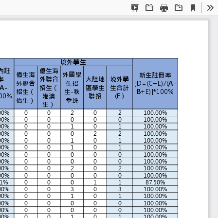
Current
Presentation
Open
Print
Download
To
View
Mode
統計表
組製
境外學生
僑生海
量內註
僑生海
外國學
新生註冊率
外聯合
大陸地
境外學
冊率
外聯合
生招
[D=(C+E)/(A-
招生（
區學生
生合計
/(A-
招生（
生-秋
B+E)]*100%
港澳
聯招
(E )
]*100%
僑生）
季班
生）
0.00%
0
0
2
0
2
100.00%
0.00%
0
0
0
0
0
100.00%
0.00%
0
0
1
0
1
100.00%
0.00%
0
0
0
2
2
100.00%
0.00%
0
0
1
0
1
100.00%
0.00%
0
0
1
0
1
100.00%
0.00%
0
0
0
0
0
100.00%
0.00%
0
0
0
0
0
100.00%
0.00%
0
0
2
0
2
100.00%
0.00%
0
0
0
0
0
100.00%
.71%
0
0
0
1
1
87.50%
0.00%
0
0
3
0
3
100.00%
0.00%
0
0
1
0
1
100.00%
0.00%
0
0
0
0
0
100.00%
0.00%
0
0
0
0
0
100.00%
0.00%
0
0
1
0
1
100.00%