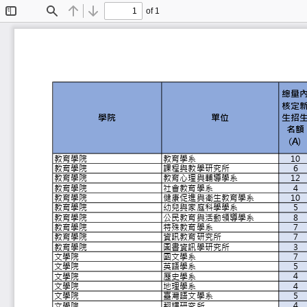
of 1
Toggle
Find
Previous
Next
Sidebar
總
核
學院
單位
生
名
(A
1
教育學院
教育學系
6
教育學院
課程與教學研究所
1
教育學院
教育心理與輔導學系
4
教育學院
社會教育學系
1
教育學院
健康促進與衛生教育學系
5
教育學院
幼兒與家庭科學學系
8
教育學院
公民教育與活動領導學系
7
教育學院
特殊教育學系
7
教育學院
資訊教育研究所
3
教育學院
圖書資訊學研究所
7
文學院
國文學系
5
文學院
英語學系
4
文學院
歷史學系
4
文學院
地理學系
5
文學院
臺灣語文學系
4
文學院
翻譯研究所