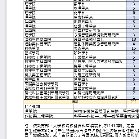
3
理學院
數學系
5
理學院
物理學系
6
理學院
化學系
4
理學院
生命科學系
3
理學院
地球科學系
3
理學院
資訊工程學系
1
理學院
科學教育研究所
3
理學院
永續管理與環境教育研究
1
運動與休閒學院
體育與運動科學系
4
運動與休閒學院
運動休閒與餐旅管理研究
1
藝術學院
美術學系
4
藝術學院
設計學系
5
科技與工程學院
工業教育學系
7
科技與工程學院
科技應用與人力資源發展
3
科技與工程學院
機電工程學系
3
科技與工程學院
電機工程學系
3
科技與工程學院
光電工程研究所
6
音樂學院
音樂學系
3
國際與社會科學學院
東亞學系
8
國際與社會科學學院
華語文教學系
2
跨域科技產業創新研究學院
AI跨域應用研究所
1
跨域科技產業創新研究學院
綠能科技與永續治理研究
21
總計
114外加
生物多樣性國際研究
理學院
科學—科技—工程—
科技與工程學院
註：依教育部「大學校院校務資料庫填表
新生註冊率(D)=【新生總量內(含擴充名
因「增額錄取」或「各類擴充」等因素