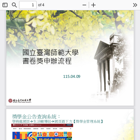
of 4
Toggle
Find
Zoom
Zoom
To
Sidebar
Out
In
國立臺灣師範大學
書卷獎申辦流程
115.04.09
獎學金公告查詢系統：
學務處網頁
→
生活輔導組
→
網頁最下方
【
獎學金管理系統
】