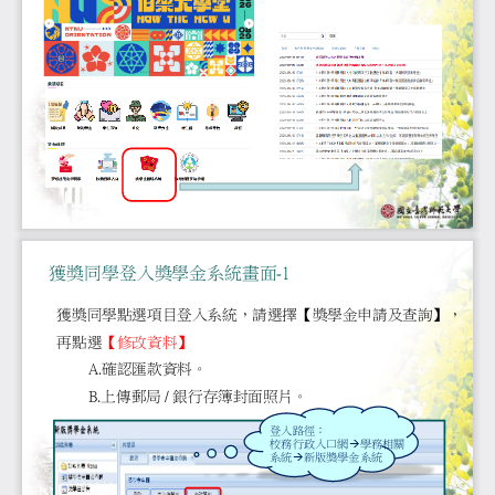
獲獎同學登入獎學金系統畫面
-
1
獲獎同學點選項目登入系統，請選擇
【
獎學金申請及查
】
，
再點選
【
修改資料
】
A.
確認匯款資料。
B.
上傳郵局
/
銀行存簿封面照片。
登入路徑：
校務行政入口網
→
學務相關
系統
→
新版
獎學金系統