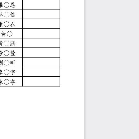
事務組
羅○恩
林○信
學組
康○衣
黃○
黃○涵
徐○萱
劉○昕
李○宇
陳○寧