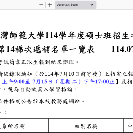
Zoom
Zoom
Out
In
立臺灣師範大學
學年度碩
114
第
梯次遞補名單
14
114
校碩士班招生考試簡章正
為正取生者，請依錄取通
年
月
日前寄發
114
7
10
星期一）上午
至
月
日（星期二）下
止】
9:00
7
15
17:00
逾期未完成者，視為自動
到流程及需用表件格式公
補名單如下：
中文系所名稱
組別名稱