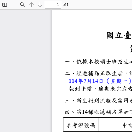
of 1
Toggle
Find
Previous
Next
Sidebar
國
一、依據本
二、經遞補
年
月
日（
114
7
14
報到手續，
三、新生報
四、第
梯次遞
14
准考證號碼