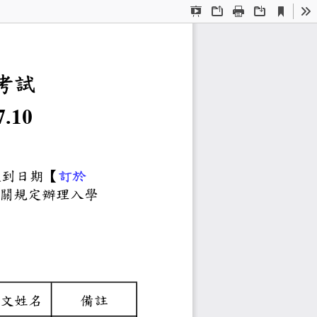
Current
Presentation
Open
Print
Download
To
View
Mode
士班招生考試
一覽表
.07.10
取生報到結果辦理。
知（於
）上指定之報到日期【訂於
午
及相關規定辦理入學
放棄入學資格論。
告於本校教務處網站。
中文姓名
備註