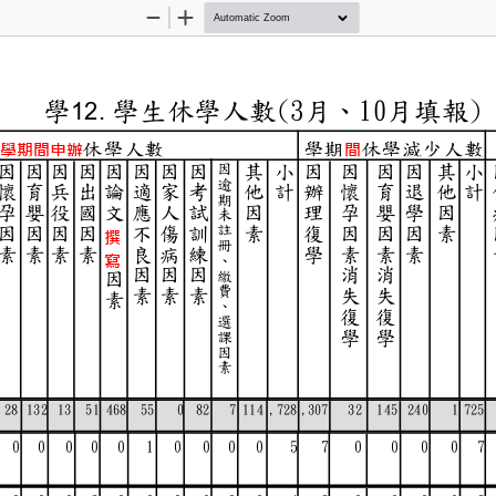
Zoom
Zoom
Out
In
學
學生休學人數
(3
月、
10
月填
)
12.
休學人數
學期
休學減少
學期間申辦
間
因
因
因
因
因
因
因
因
其
小
因
因
因
因
其
小
因
逾
懷
育
兵
出
論
適
家
考
他
計
辦
懷
育
退
他
計
期
孕
嬰
役
國
文
應
人
試
因
理
孕
嬰
學
因
未
註
因
因
因
因
不
傷
訓
素
復
因
因
因
素
撰
冊
素
素
素
素
良
病
練
學
素
素
素
、
寫
因
因
因
消
消
繳
因
費
素
素
素
失
失
素
、
復
復
選
學
學
課
因
素
3
28
132
13
51 468
55
0
82
7
114
1,728
1,307
32
145
240
1,7
1
0
0
0
0
0
1
0
0
0
0
5
7
0
0
0
0
7