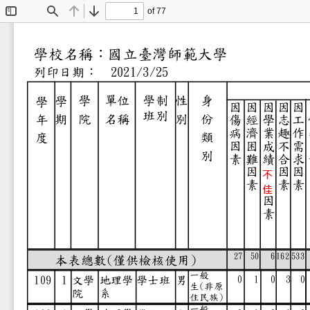
of 77
Toggle
Find
Previous
Next
Sidebar
國立臺灣師範大學
學校名稱：
2021/3/25
列印日期：
學
單位
學制
性
身
學
學
因
因
因
因
因
班別
院
名稱
別
份
期
年
傷
經
學
志
工
病
濟
業
趣
作
類
度
因
困
成
不
需
別
素
難
績
合
求
因
因
因
不
素
素
素
佳
因
素
27
50
6 162
53
本表總數
(
僅供檢核使用
)
一般
0
1
0
3
0
文學
地理學
109
1
學士班 男
生
(
非原
院
系
住民族
)
一般