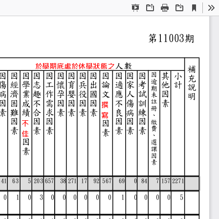
Current
Presentation
Open
Print
Download
To
View
Mode
第
11003
期
報
人數
人數
於學期底處於休學狀態之
補
因
因
因
因
因
因
因
因
因
因
因
因
因
其
小
因
充
逾
傷
經
學
志
工
懷
育
兵
出
論
適
家
考
他
計
說
期
病
濟
業
趣
作
孕
嬰
役
國
文
應
人
試
因
未
明
註
因
困
成
不
需
因
因
因
因
不
傷
訓
素
撰
冊
素
難
績
合
求
素
素
素
素
良
病
練
、
寫
因
因
因
因
因
因
繳
因
不
費
素
素
素
素
素
素
素
佳
、
因
選
課
素
因
素
25
41
63
5
203
657
38 271
17
92
567
69
0
84
7
157
2271
0
1
0
3
0
0
0
0
0
0
1
0
0
0
0
5