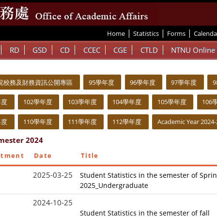
|
|
|
:::
Home
Statistics
Forms
Calenda
RD
GSD
CD
CCEC
CGE
CTLD
NTNU Online
院校務及財務資訊公開專區
95學年度
96學年度
97學年度
年度
102學年度
103學年度
104學年度
105學年度
106
年度
110學年度
111學年度
112學年度
Academic Year 2024-
emester 2024
rtment
Date
Title
2025-03-25
Student Statistics in the semester of Spri
2025_Undergraduate
2024-10-25
Student Statistics in the semester of fall