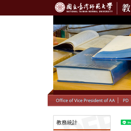
:::
Office of Vice President of AA
PD
:::
教務統計
Sh