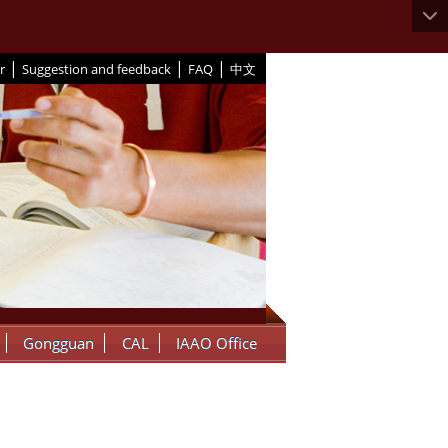
|
|
|
r
Suggestion and feedback
FAQ
中文
Gongguan
CAL
IAAO Office