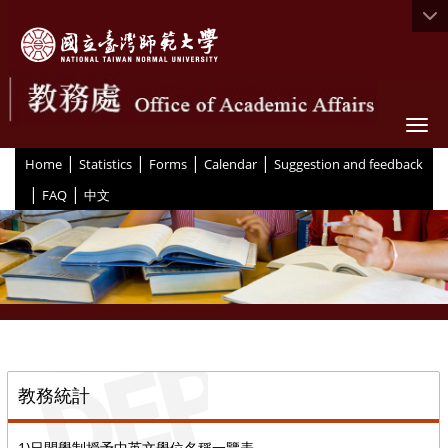
Togg
|
|
|
|
:::
Home
Statistics
Forms
Calendar
Suggestion and feedback
|
|
FAQ
中文
::
教務統計
1)日間學制授予中英文學位名稱一覽表