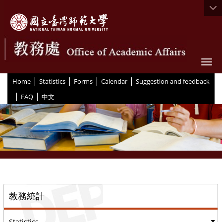
Togg
|
|
|
|
:::
Home
Statistics
Forms
Calendar
Suggestion and feedback
|
|
FAQ
中文
::
教務統計
Statistics