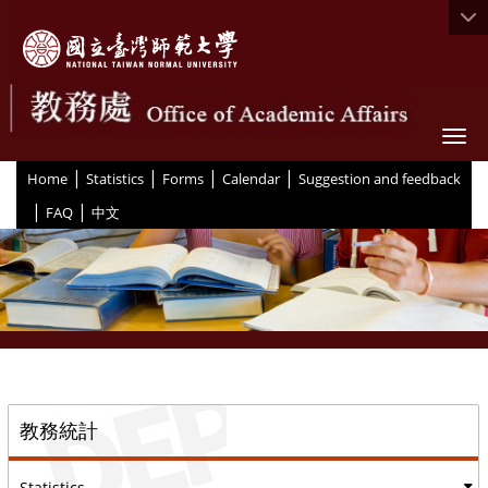
Togg
|
|
|
|
:::
Home
Statistics
Forms
Calendar
Suggestion and feedback
|
|
FAQ
中文
::
教務統計
Statistics