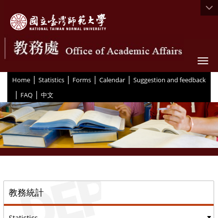
Togg
|
|
|
|
:::
Home
Statistics
Forms
Calendar
Suggestion and feedback
|
|
FAQ
中文
::
教務統計
Statistics